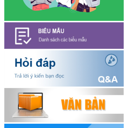
Hội Cựu chiến binh xã Ea Kiết tăng cường công tác kiểm tra,
giám sát nhằm nâng cao chất lượng tín dụng chính sách
(16/12/2025)
Hội Cựu chiến binh xã Ea Kiết tăng cường công tác kiểm tra,
giám sát nhằm nâng cao chất lượng tín dụng chính sách
(26/11/2025)
Hiệu quả từ nguồn vốn vay Ngân hàng Chính sách xã hội giúp
các hộ nghèo, cận nghèo thoát nghèo
(20/10/2025)
Thông báo mời báo giá chỉnh lý hồ sơ tại Văn phòng Đảng ủy xã
Ea Kiết
(23/04/2026)
NIỀM VUI CỦA NGƯỜI DÂN ĐỐI VỚI CHƯƠNG TRÌNH TÍN DỤNG
(26/03/2026)