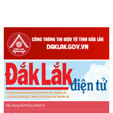
Hội Cựu chiến binh xã Ea Kiết tăng cường công tác kiểm tra,
giám sát nhằm nâng cao chất lượng tín dụng chính sách
(16/12/2025)
Hội Cựu chiến binh xã Ea Kiết tăng cường công tác kiểm tra,
giám sát nhằm nâng cao chất lượng tín dụng chính sách
(26/11/2025)
Hiệu quả từ nguồn vốn vay Ngân hàng Chính sách xã hội giúp
các hộ nghèo, cận nghèo thoát nghèo
(20/10/2025)
Xây dựng hệ thống chính trị