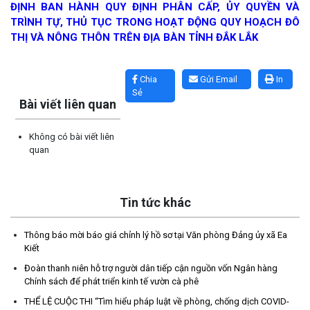
ĐỊNH BAN HÀNH QUY ĐỊNH PHÂN CẤP, ỦY QUYỀN VÀ
TRÌNH TỰ, THỦ TỤC TRONG HOẠT ĐỘNG QUY HOẠCH ĐÔ
THỊ VÀ NÔNG THÔN TRÊN ĐỊA BÀN TỈNH ĐẮK LẮK
Lấy link copy
Chia
Gửi Email
In
Sẻ
Bài viết liên quan
Không có bài viết liên
quan
Tin tức khác
Thông báo mời báo giá chỉnh lý hồ sơ tại Văn phòng Đảng ủy xã
Ea Kiết
(23/04/2026)
Thông báo mời báo giá chỉnh lý hồ sơ tại Văn phòng Đảng ủy xã Ea
Kiết
NIỀM VUI CỦA NGƯỜI DÂN ĐỐI VỚI CHƯƠNG TRÌNH TÍN DỤNG
Đoàn thanh niên hỗ trợ người dân tiếp cận nguồn vốn Ngân hàng
Chính sách để phát triển kinh tế vườn cà phê
(26/03/2026)
THỂ LỆ CUỘC THI “Tìm hiểu pháp luật về phòng, chống dịch COVID-