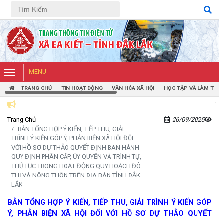
Tiếng Việt
Tiếng Anh
MENU
TRANG CHỦ
TIN HOẠT ĐỘNG
VĂN HÓA XÃ HỘI
HỌC TẬP VÀ LÀM TH
TRANG THÔN
Trang Chủ
26/09/2025
BẢN TỔNG HỢP Ý KIẾN, TIẾP THU, GIẢI
TRÌNH Ý KIẾN GÓP Ý, PHẢN BIỆN XÃ HỘI ĐỐI
VỚI HỒ SƠ DỰ THẢO QUYẾT ĐỊNH BAN HÀNH
QUY ĐỊNH PHÂN CẤP, ỦY QUYỀN VÀ TRÌNH TỰ,
THỦ TỤC TRONG HOẠT ĐỘNG QUY HOẠCH ĐÔ
THỊ VÀ NÔNG THÔN TRÊN ĐỊA BÀN TỈNH ĐẮK
LẮK
BẢN TỔNG HỢP Ý KIẾN, TIẾP THU, GIẢI TRÌNH Ý KIẾN GÓP
Ý, PHẢN BIỆN XÃ HỘI ĐỐI VỚI HỒ SƠ DỰ THẢO QUYẾT