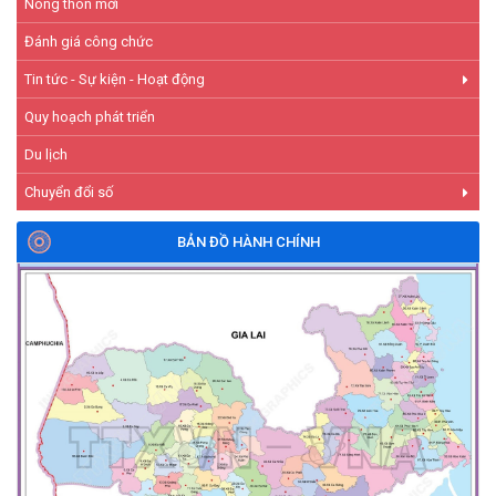
Nông thôn mới
Đánh giá công chức
Tin tức - Sự kiện - Hoạt động
Quy hoạch phát triển
Du lịch
Chuyển đổi số
BẢN ĐỒ HÀNH CHÍNH