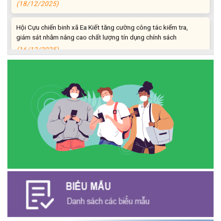
Hội Cựu chiến binh xã Ea Kiết tăng cường công tác kiểm tra,
giám sát nhằm nâng cao chất lượng tín dụng chính sách
(16/12/2025)
Hội Cựu chiến binh xã Ea Kiết tăng cường công tác kiểm tra,
giám sát nhằm nâng cao chất lượng tín dụng chính sách
(26/11/2025)
Hiệu quả từ nguồn vốn vay Ngân hàng Chính sách xã hội giúp
các hộ nghèo, cận nghèo thoát nghèo
(20/10/2025)
Thông báo mời báo giá chỉnh lý hồ sơ tại Văn phòng Đảng ủy xã
Ea Kiết
(23/04/2026)
NIỀM VUI CỦA NGƯỜI DÂN ĐỐI VỚI CHƯƠNG TRÌNH TÍN DỤNG
(26/03/2026)