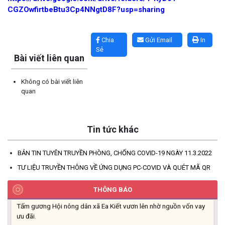
(26/03/2026)
CGZOwfirtbeBtu3Cp4NNgtD8F?usp=sharing
HIỆU QUẢ TỪ NGUỒN VỐN VAY GIẢI QUYẾT VIỆC LÀM
Lấy link copy
(26/02/2026)
Chia
Gửi Email
In
Sẻ
Bài viết liên quan
HIỆU QUẢ CỦA TÍN DỤNG CHÍNH SÁCH TRÊN HÀNH TRÌNH
CÙNG ĐỒNG BÀO DÂN TỘC THIỂU SỐ THOÁT NGHÈO
Không có bài viết liên
(22/01/2026)
quan
PHÁT HUY VAI TRÒ CỦA TÍN DỤNG CHÍNH SÁCH XÃ HỘI ĐỐI
VỚI ĐỒNG BÀO DÂN TỘC THIỂU SỐ
Tin tức khác
(22/01/2026)
BẢN TIN TUYÊN TRUYỀN PHÒNG, CHỐNG COVID-19 NGÀY 11.3.2022
Thông báo Danh sách thủ tục hành chính thuộc thẩm quyền giải
quyết của UBND xã Ea Kiết
TƯ LIỆU TRUYỀN THÔNG VỀ ỨNG DỤNG PC-COVID VÀ QUÉT MÃ QR
(22/12/2025)
THÔNG BÁO
Tấm gương Hội nông dân xã Ea Kiết vươn lên nhờ nguồn vốn vay
ưu đãi.
(18/12/2025)