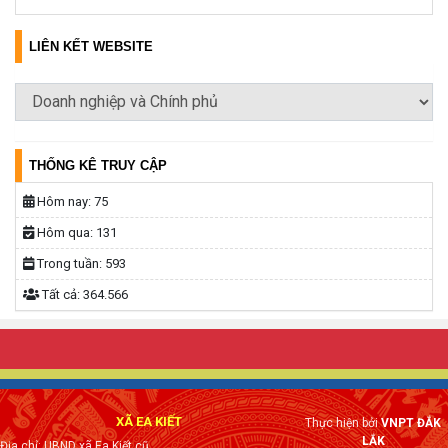
LIÊN KẾT WEBSITE
THỐNG KÊ TRUY CẬP
Hôm nay:
75
Hôm qua:
131
Trong tuần:
593
Tất cả:
364.566
XÃ EA KIẾT
Thực hiện bởi
VNPT ĐẮK
LẮK
Địa chỉ: UBND xã Ea Kiết cũ