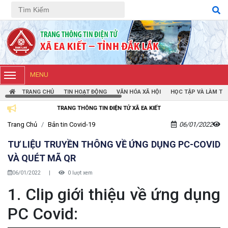
Tiếng Việt
Tiếng Anh
MENU
TRANG CHỦ
TIN HOẠT ĐỘNG
VĂN HÓA XÃ HỘI
HỌC TẬP VÀ LÀM TH
TRANG THÔNG TIN ĐIỆN TỬ XÃ EA KIẾT
Trang Chủ
Bản tin Covid-19
06/01/2022
TƯ LIỆU TRUYỀN THÔNG VỀ ỨNG DỤNG PC-COVID
VÀ QUÉT MÃ QR
06/01/2022
|
0 lượt xem
1. Clip giới thiệu về ứng dụng
PC Covid: