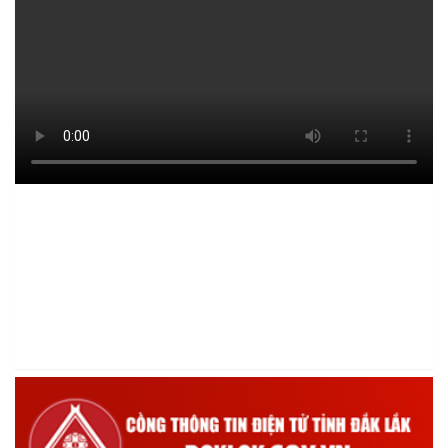
Hội Cựu chiến binh xã Ea Kiết tăng cường công tác kiểm tra,
giám sát nhằm nâng cao chất lượng tín dụng chính sách
(16/12/2025)
Hội Cựu chiến binh xã Ea Kiết tăng cường công tác kiểm tra,
giám sát nhằm nâng cao chất lượng tín dụng chính sách
(26/11/2025)
Hiệu quả từ nguồn vốn vay Ngân hàng Chính sách xã hội giúp
các hộ nghèo, cận nghèo thoát nghèo
(20/10/2025)