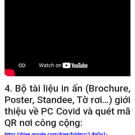
4. Bộ tài liệu in ấn (Brochure,
Poster, Standee, Tờ rơi…) giới
Thông báo mời báo giá chỉnh lý hồ sơ tại Văn phòng Đảng ủy xã
Ea Kiết
thiệu về PC Covid và quét mã
(23/04/2026)
QR nơi công cộng:
NIỀM VUI CỦA NGƯỜI DÂN ĐỐI VỚI CHƯƠNG TRÌNH TÍN DỤNG
https://drive.google.com/drive/folders/1-KyDo1-