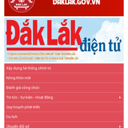
Xây dựng hệ thống chính trị
Nông thôn mới
Đánh giá công chức
Tin tức - Sự kiện - Hoạt động
Quy hoạch phát triển
Du lịch
Chuyển đổi số