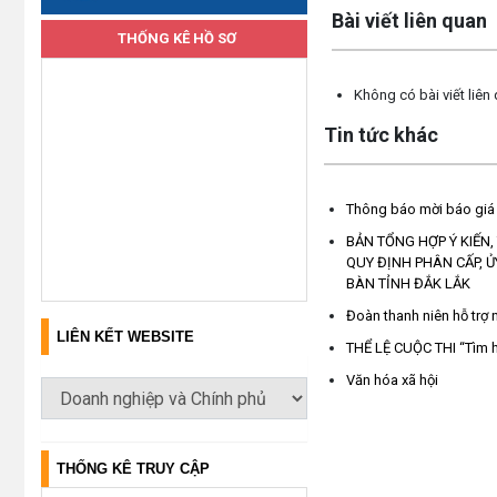
Bài viết liên quan
THỐNG KÊ HỒ SƠ
Không có bài viết liên
Tin tức khác
Thông báo mời báo giá c
BẢN TỔNG HỢP Ý KIẾN, 
QUY ĐỊNH PHÂN CẤP, 
BÀN TỈNH ĐẮK LẮK
Đoàn thanh niên hỗ trợ 
LIÊN KẾT WEBSITE
THỂ LỆ CUỘC THI “Tìm h
Văn hóa xã hội
THỐNG KÊ TRUY CẬP