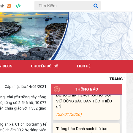
(26/03/2026)
Anh
HIỆU QUẢ TỪ NGUỒN VỐN VAY
GIẢI QUYẾT VIỆC LÀM
(26/02/2026)
HIỆU QUẢ CỦA TÍN DỤNG CHÍNH
SÁCH TRÊN HÀNH TRÌNH CÙNG
ĐỒNG BÀO DÂN TỘC THIỂU SỐ
THOÁT NGHÈO
VIDEOS
CHUYỂN ĐỔI SỐ
LIÊN HỆ
(22/01/2026)
TRANG THÔNG TIN 
PHÁT HUY VAI TRÒ CỦA TÍN
Cập nhật lúc:
14/01/2021
DỤNG CHÍNH SÁCH XÃ HỘI ĐỐI
THÔNG BÁO
VỚI ĐỒNG BÀO DÂN TỘC THIỂU
nông, chủ yếu trồng cây công
SỐ
ố, tổng số 2.546 hộ, 10.077
(22/01/2026)
ên chúa giáo với 1.332 giáo
Thông báo Danh sách thủ tục
g an xã, 01 chi bộ trạm y tế
hành chính thuộc thẩm quyền giải
hí, chiếm 39,2 %; đảng viên