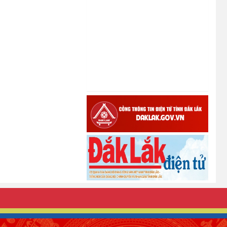
ĐỒNG BÀO DÂN TỘC THIỂU SỐ
THOÁT NGHÈO
(22/01/2026)
PHÁT HUY VAI TRÒ CỦA TÍN
DỤNG CHÍNH SÁCH XÃ HỘI ĐỐI
VỚI ĐỒNG BÀO DÂN TỘC THIỂU
SỐ
(22/01/2026)
Thông báo Danh sách thủ tục
hành chính thuộc thẩm quyền giải
quyết của UBND xã Ea Kiết
(22/12/2025)
Tấm gương Hội nông dân xã Ea
Kiết vươn lên nhờ nguồn vốn vay
ưu đãi.
(18/12/2025)