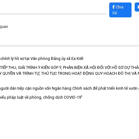
Chia
Sẻ
 quan
hỉnh lý hồ sơ tại Văn phòng Đảng ủy xã Ea Kiết
TIẾP THU, GIẢI TRÌNH Ý KIẾN GÓP Ý, PHẢN BIỆN XÃ HỘI ĐỐI VỚI HỒ SƠ DỰ 
ỦY QUYỀN VÀ TRÌNH TỰ, THỦ TỤC TRONG HOẠT ĐỘNG QUY HOẠCH ĐÔ THỊ VÀ
người dân tiếp cận nguồn vốn Ngân hàng Chính sách để phát triển kinh tế vườn
iểu pháp luật về phòng, chống dịch COVID-19”