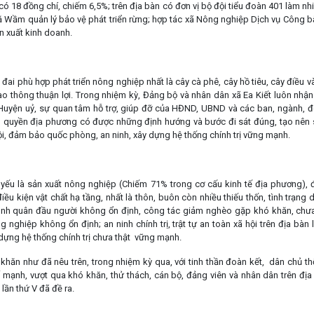
có 18 đồng chí, chiếm 6,5%; trên địa bàn có đơn vị bộ đội tiểu đoàn 401 làm n
ầm quản lý bảo vệ phát triển rừng; hợp tác xã Nông nghiệp Dịch vụ Công b
n xuất kinh doanh.
đai phù hợp phát triển nông nghiệp nhất là cây cà phê, cây hồ tiêu, cây điều v
ao thông thuận lợi. Trong nhiệm kỳ, Đảng bộ và nhân dân xã Ea Kiết luôn nhậ
 Huyện uỷ, sự quan tâm hỗ trợ, giúp đỡ của HĐND, UBND và các ban, ngành, 
 quyền địa phương có được những định hướng và bước đi sát đúng, tạo nên
 hội, đảm bảo quốc phòng, an ninh, xây dựng hệ thống chính trị vững mạnh.
yếu là sản xuất nông nghiệp (Chiếm 71% trong cơ cấu kinh tế địa phương), 
ều kiện vật chất hạ tầng, nhất là thôn, buôn còn nhiều thiếu thốn, tình trạng
bình quân đầu người không ổn định, công tác giảm nghèo gặp khó khăn, chưa
 nghiệp không ổn định; an ninh chính trị, trật tự an toàn xã hội trên địa bàn 
dựng hệ thống chính trị chưa thật vững mạnh.
 khăn như đã nêu trên, trong nhiệm kỳ qua, với tinh thần đoàn kết, dân chủ th
ế mạnh, vượt qua khó khăn, thử thách, cán bộ, đảng viên và nhân dân trên địa 
lần thứ V đã đề ra.