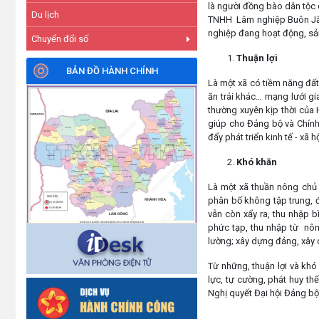
là người đồng bào dân tộc 
Du lịch
TNHH Lâm nghiệp Buôn Jă W
nghiệp đang hoạt động, sả
Chuyển đổi số
Thuận lợi
BẢN ĐỒ HÀNH CHÍNH
Là một xã có tiềm năng đất 
ăn trái khác… mạng lưới gi
thường xuyên kịp thời của
giúp cho Đảng bộ và Chính
đẩy phát triển kinh tế - xã
Khó khăn
Là một xã thuần nông chủ 
phân bố không tập trung, đi
vẫn còn xẩy ra, thu nhập 
phức tạp, thu nhập từ nông
lường; xây dựng đảng, xây 
Từ những, thuận lợi và khó
lực, tự cường, phát huy th
Nghị quyết Đại hội Đảng bộ 
Lấy link copy