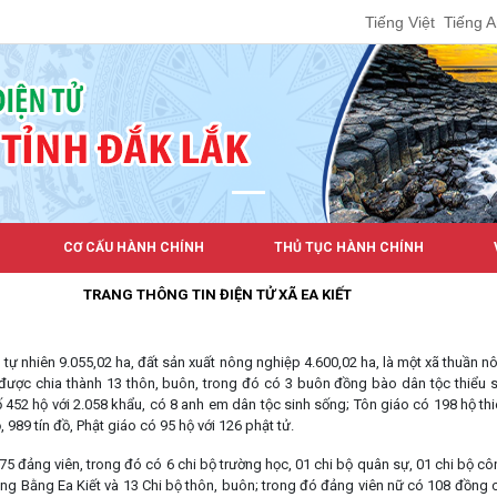
Tiếng Việt
Tiếng 
CƠ CẤU HÀNH CHÍNH
THỦ TỤC HÀNH CHÍNH
TRANG THÔNG TIN ĐIỆN TỬ XÃ EA KIẾT
h tự nhiên 9.055,02 ha, đất sản xuất nông nghiệp 4.600,02 ha, là một xã thuần 
 được chia thành 13 thôn, buôn, trong đó có 3 buôn đồng bào dân tộc thiểu s
ố 452 hộ với 2.058 khẩu, có 8 anh em dân tộc sinh sống; Tôn giáo có 198 hộ thi
 989 tín đồ, Phật giáo có 95 hộ với 126 phật tử.
5 đảng viên, trong đó có 6 chi bộ trường học, 01 chi bộ quân sự, 01 chi bộ côn
ng Bằng Ea Kiết và 13 Chi bộ thôn, buôn; trong đó đảng viên nữ có 108 đồng c