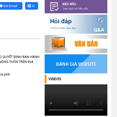
Hiệu quả từ nguồn vốn vay Ngân
Gửi Email
In
hàng Chính sách xã hội giúp các
hộ nghèo, cận nghèo thoát nghèo
(20/10/2025)
Thông báo mời báo giá chỉnh lý
hồ sơ tại Văn phòng Đảng ủy xã
Ea Kiết
(23/04/2026)
THẢO QUYẾT ĐỊNH BAN HÀNH
 NÔNG THÔN TRÊN ĐỊA
NIỀM VUI CỦA NGƯỜI DÂN ĐỐI
VỚI CHƯƠNG TRÌNH TÍN DỤNG
(26/03/2026)
 cà phê
VIDEOS
HIỆU QUẢ TỪ NGUỒN VỐN VAY
GIẢI QUYẾT VIỆC LÀM
(26/02/2026)
HIỆU QUẢ CỦA TÍN DỤNG CHÍNH
SÁCH TRÊN HÀNH TRÌNH CÙNG