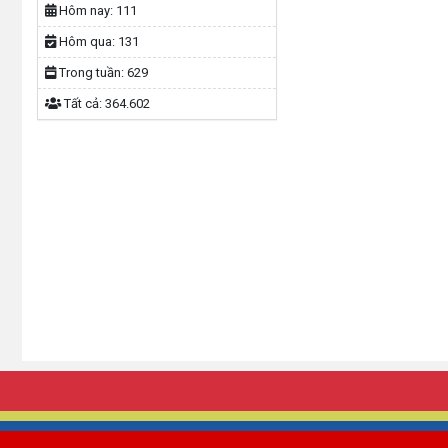
Hôm nay:
111
Hôm qua:
131
Trong tuần:
629
Tất cả:
364.602