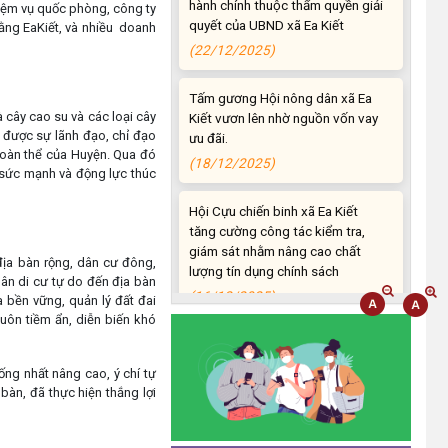
quyết của UBND xã Ea Kiết
hiệm vụ quốc phòng, công ty
(22/12/2025)
ằng EaKiết, và nhiều doanh
Tấm gương Hội nông dân xã Ea
Kiết vươn lên nhờ nguồn vốn vay
ưu đãi.
à cây cao su và các loại cây
n được sự lãnh đạo, chỉ đạo
(18/12/2025)
đoàn thể của Huyện. Qua đó
 sức mạnh và động lực thúc
Hội Cựu chiến binh xã Ea Kiết
tăng cường công tác kiểm tra,
giám sát nhằm nâng cao chất
lượng tín dụng chính sách
địa bàn rộng, dân cư đông,
(16/12/2025)
 dân di cư tự do đến địa bàn
 bền vững, quản lý đất đai
luôn tiềm ẩn, diễn biến khó
Hội Cựu chiến binh xã Ea Kiết
tăng cường công tác kiểm tra,
giám sát nhằm nâng cao chất
ống nhất nâng cao, ý chí tự
lượng tín dụng chính sách
bàn, đã thực hiện thắng lợi
(26/11/2025)