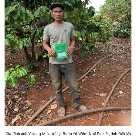
Gia đình anh Y Nung Mlô; trú tại Buôn Yă Wăm A xã Ea kiết, tỉnh Đắk lắk