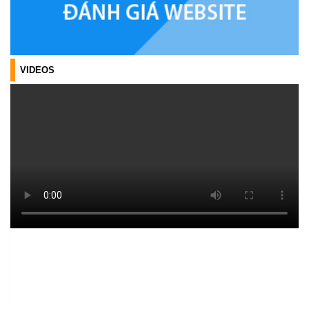
(26/02/2026)
HIỆU QUẢ CỦA TÍN DỤNG CHÍNH SÁCH TRÊN HÀNH TRÌNH
CÙNG ĐỒNG BÀO DÂN TỘC THIỂU SỐ THOÁT NGHÈO
VIDEOS
(22/01/2026)
PHÁT HUY VAI TRÒ CỦA TÍN DỤNG CHÍNH SÁCH XÃ HỘI ĐỐI
VỚI ĐỒNG BÀO DÂN TỘC THIỂU SỐ
(22/01/2026)
Thông báo Danh sách thủ tục hành chính thuộc thẩm quyền giải
quyết của UBND xã Ea Kiết
(22/12/2025)
Tấm gương Hội nông dân xã Ea Kiết vươn lên nhờ nguồn vốn vay
ưu đãi.
(18/12/2025)
Hội Cựu chiến binh xã Ea Kiết tăng cường công tác kiểm tra,