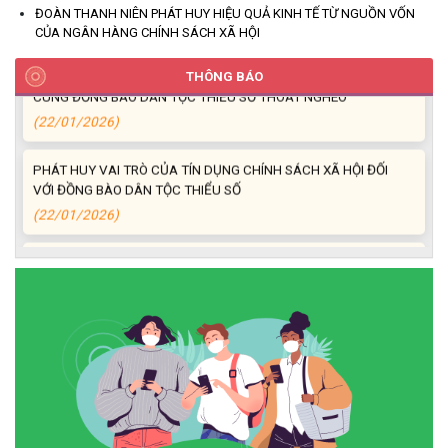
ĐOÀN THANH NIÊN PHÁT HUY HIỆU QUẢ KINH TẾ TỪ NGUỒN VỐN
(26/02/2026)
CỦA NGÂN HÀNG CHÍNH SÁCH XÃ HỘI
HIỆU QUẢ CỦA TÍN DỤNG CHÍNH SÁCH TRÊN HÀNH TRÌNH
THÔNG BÁO
CÙNG ĐỒNG BÀO DÂN TỘC THIỂU SỐ THOÁT NGHÈO
(22/01/2026)
PHÁT HUY VAI TRÒ CỦA TÍN DỤNG CHÍNH SÁCH XÃ HỘI ĐỐI
VỚI ĐỒNG BÀO DÂN TỘC THIỂU SỐ
(22/01/2026)
Thông báo Danh sách thủ tục hành chính thuộc thẩm quyền giải
quyết của UBND xã Ea Kiết
(22/12/2025)
Tấm gương Hội nông dân xã Ea Kiết vươn lên nhờ nguồn vốn vay
ưu đãi.
(18/12/2025)
Hội Cựu chiến binh xã Ea Kiết tăng cường công tác kiểm tra,