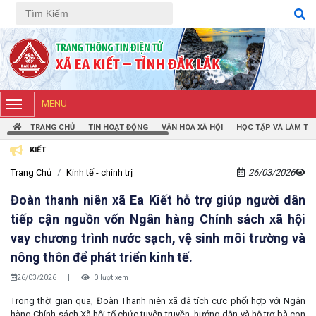
Tiếng Việt
Tiếng Anh
MENU
TRANG CHỦ
TIN HOẠT ĐỘNG
VĂN HÓA XÃ HỘI
HỌC TẬP VÀ LÀM TH
Trang Chủ
Kinh tế - chính trị
26/03/2026
Đoàn thanh niên xã Ea Kiết hỗ trợ giúp người dân
tiếp cận nguồn vốn Ngân hàng Chính sách xã hội
vay chương trình nước sạch, vệ sinh môi trường và
nông thôn để phát triển kinh tế.
26/03/2026
|
0 lượt xem
Trong thời gian qua, Đoàn Thanh niên xã đã tích cực phối hợp với Ngân
hàng Chính sách Xã hội tổ chức tuyên truyền, hướng dẫn và hỗ trợ bà con