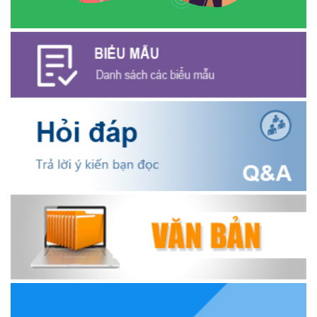
giám sát nhằm nâng cao chất lượng tín dụng chính sách
(16/12/2025)
Hội Cựu chiến binh xã Ea Kiết tăng cường công tác kiểm tra,
giám sát nhằm nâng cao chất lượng tín dụng chính sách
(26/11/2025)
Hiệu quả từ nguồn vốn vay Ngân hàng Chính sách xã hội giúp
các hộ nghèo, cận nghèo thoát nghèo
(20/10/2025)
Thông báo mời báo giá chỉnh lý hồ sơ tại Văn phòng Đảng ủy xã
Ea Kiết
(23/04/2026)
NIỀM VUI CỦA NGƯỜI DÂN ĐỐI VỚI CHƯƠNG TRÌNH TÍN DỤNG
(26/03/2026)
HIỆU QUẢ TỪ NGUỒN VỐN VAY GIẢI QUYẾT VIỆC LÀM