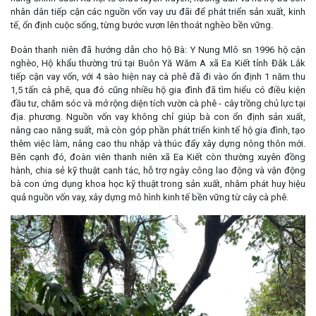
nhân dân tiếp cận các nguồn vốn vay ưu đãi để phát triển sản xuất, kinh
tế, ổn định cuộc sống, từng bước vươn lên thoát nghèo bền vững.
Đoàn thanh niên đã hướng dẫn cho hộ Bà: Y Nung Mlô sn 1996 hộ cận
nghèo, Hộ khẩu thường trú tại Buôn Yă Wăm A xã Ea Kiết tỉnh Đắk Lắk
tiếp cận vay vốn, với 4 sào hiện nay cà phê đã đi vào ổn định 1 năm thu
1,5 tấn cà phê, qua đó cũng nhiều hộ gia đình đã tìm hiểu có điều kiện
đầu tư, chăm sóc và mở rộng diện tích vườn cà phê - cây trồng chủ lực tại
địa. phương. Nguồn vốn vay không chỉ giúp bà con ổn định sản xuất,
nâng cao năng suất, mà còn góp phần phát triển kinh tế hộ gia đình, tạo
thêm việc làm, nâng cao thu nhập và thúc đẩy xây dựng nông thôn mới.
Bên cạnh đó, đoàn viên thanh niên xã Ea Kiết còn thường xuyên đồng
hành, chia sẻ kỹ thuật canh tác, hỗ trợ ngày công lao động và vận động
bà con ứng dụng khoa học kỹ thuật trong sản xuất, nhằm phát huy hiệu
quả nguồn vốn vay, xây dựng mô hình kinh tế bền vững từ cây cà phê.