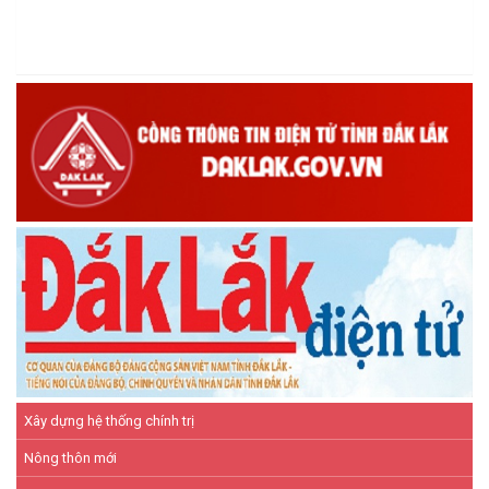
giám sát nhằm nâng cao chất lượng tín dụng chính sách
(16/12/2025)
Hội Cựu chiến binh xã Ea Kiết tăng cường công tác kiểm tra,
giám sát nhằm nâng cao chất lượng tín dụng chính sách
(26/11/2025)
Hiệu quả từ nguồn vốn vay Ngân hàng Chính sách xã hội giúp
các hộ nghèo, cận nghèo thoát nghèo
(20/10/2025)
Xây dựng hệ thống chính trị
Nông thôn mới