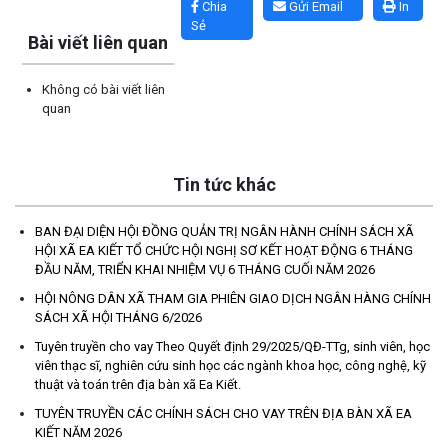
Chia
Gửi Email
In
Sẻ
Bài viết liên quan
Không có bài viết liên
quan
Tin tức khác
BAN ĐẠI DIỆN HỘI ĐỒNG QUẢN TRỊ NGÂN HÀNH CHÍNH SÁCH XÃ
HỘI XÃ EA KIẾT TỔ CHỨC HỘI NGHỊ SƠ KẾT HOẠT ĐỘNG 6 THÁNG
ĐẦU NĂM, TRIỂN KHAI NHIỆM VỤ 6 THÁNG CUỐI NĂM 2026
Thông báo mời báo giá chỉnh lý hồ sơ tại Văn phòng Đảng ủy xã
Ea Kiết
HỘI NÔNG DÂN XÃ THAM GIA PHIÊN GIAO DỊCH NGÂN HÀNG CHÍNH
SÁCH XÃ HỘI THÁNG 6/2026
(23/04/2026)
Tuyên truyền cho vay Theo Quyết định 29/2025/QĐ-TTg, sinh viên, học
viên thạc sĩ, nghiên cứu sinh học các ngành khoa học, công nghệ, kỹ
NIỀM VUI CỦA NGƯỜI DÂN ĐỐI VỚI CHƯƠNG TRÌNH TÍN DỤNG
thuật và toán trên địa bàn xã Ea Kiết.
(26/03/2026)
TUYÊN TRUYỀN CÁC CHÍNH SÁCH CHO VAY TRÊN ĐỊA BÀN XÃ EA
KIẾT NĂM 2026
HIỆU QUẢ TỪ NGUỒN VỐN VAY GIẢI QUYẾT VIỆC LÀM