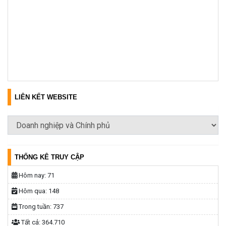
LIÊN KẾT WEBSITE
THỐNG KÊ TRUY CẬP
Hôm nay:
71
Hôm qua:
148
Trong tuần:
737
Tất cả:
364.710