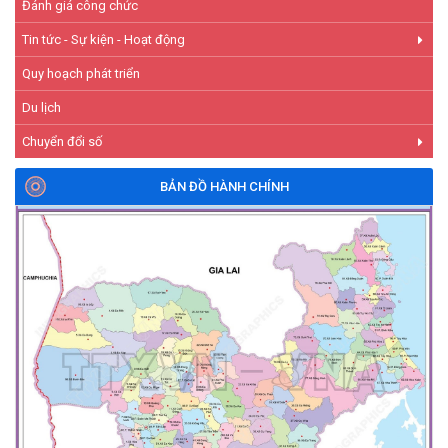
Đánh giá công chức
Tin tức - Sự kiện - Hoạt động
Quy hoạch phát triển
Du lịch
Chuyển đổi số
BẢN ĐỒ HÀNH CHÍNH