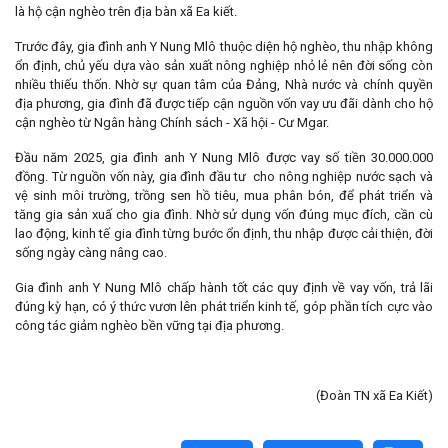
là hộ cận nghèo trên địa bàn xã Ea kiết.
Trước đây, gia đình anh Y Nung Mlô thuộc diện hộ nghèo, thu nhập không
ổn định, chủ yếu dựa vào sản xuất nông nghiệp nhỏ lẻ nên đời sống còn
nhiều thiếu thốn. Nhờ sự quan tâm của Đảng, Nhà nước và chính quyền
địa phương, gia đình đã được tiếp cận nguồn vốn vay ưu đãi dành cho hộ
cận nghèo từ Ngân hàng Chính sách - Xã hội - Cư Mgar.
Đầu năm 2025, gia đình anh Y Nung Mlô được vay số tiền 30.000.000
đồng. Từ nguồn vốn này, gia đình đầu tư cho nông nghiệp nước sạch và
vệ sinh môi trường, trồng sen hồ tiêu, mua phân bón, để phát triển và
tăng gia sản xuấ cho gia đình. Nhờ sử dụng vốn đúng mục đích, cần cù
lao động, kinh tế gia đình từng bước ổn định, thu nhập được cải thiện, đời
sống ngày càng nâng cao.
Gia đình anh Y Nung Mlô chấp hành tốt các quy định về vay vốn, trả lãi
đúng kỳ hạn, có ý thức vươn lên phát triển kinh tế, góp phần tích cực vào
công tác giảm nghèo bền vững tại địa phương.
(Đoàn TN xã Ea Kiết)
Lấy link copy