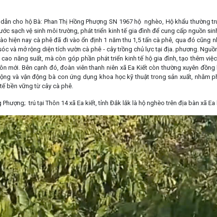
dẫn cho hộ Bà: Phan Thị Hồng Phượng SN 1967 hộ nghèo, Hộ khẩu thường trú t
ước sạch vệ sinh môi trường, phát triển kinh tế gia đình để cung cấp nguồn si
sào hiện nay cà phê đã đi vào ổn định 1 năm thu 1,5 tấn cà phê, qua đó cũng n
sóc và mở rộng diện tích vườn cà phê - cây trồng chủ lực tại địa. phương. Nguồ
 cao năng suất, mà còn góp phần phát triển kinh tế hộ gia đình, tạo thêm việ
n mới. Bên cạnh đó, đoàn viên thanh niên xã Ea Kiết còn thường xuyên đồng 
 động và vận động bà con ứng dụng khoa học kỹ thuật trong sản xuất, nhằm p
 tế bền vững từ cây cà phê.
Phượng; trú tại Thôn 14 xã Ea kiết, tỉnh Đắk lắk là hộ nghèo trên địa bàn xã Ea 