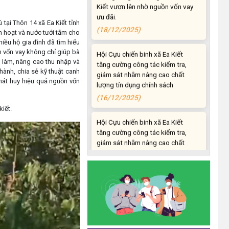
(18/12/2025)
ại Thôn 14 xã Ea Kiết tỉnh
nh hoạt và nước tưới tắm cho
Hội Cựu chiến binh xã Ea Kiết
hiều hộ gia đình đã tìm hiểu
tăng cường công tác kiểm tra,
n vốn vay không chỉ giúp bà
giám sát nhằm nâng cao chất
c làm, nâng cao thu nhập và
lượng tín dụng chính sách
hành, chia sẻ kỹ thuật canh
(16/12/2025)
hát huy hiệu quả nguồn vốn
Hội Cựu chiến binh xã Ea Kiết
kiết.
tăng cường công tác kiểm tra,
giám sát nhằm nâng cao chất
lượng tín dụng chính sách
(26/11/2025)
Hiệu quả từ nguồn vốn vay Ngân
hàng Chính sách xã hội giúp các
hộ nghèo, cận nghèo thoát nghèo
(20/10/2025)