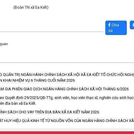
xã Ea Kiết)
Chia
Sẻ
 quan
G QUẢN TRỊ NGÂN HÀNH CHÍNH SÁCH XÃ HỘI XÃ EA KIẾT TỔ CHỨC HỘI NGH
N KHAI NHIỆM VỤ 6 THÁNG CUỐI NĂM 2026
M GIA PHIÊN GIAO DỊCH NGÂN HÀNG CHÍNH SÁCH XÃ HỘI THÁNG 6/2026
eo Quyết định 29/2025/QĐ-TTg, sinh viên, học viên thạc sĩ, nghiên cứu sinh h
rên địa bàn xã Ea Kiết.
ÍNH SÁCH CHO VAY TRÊN ĐỊA BÀN XÃ EA KIẾT NĂM 2026
T HUY HIỆU QUẢ KINH TẾ TỪ NGUỒN VỐN CỦA NGÂN HÀNG CHÍNH SÁCH XÃ