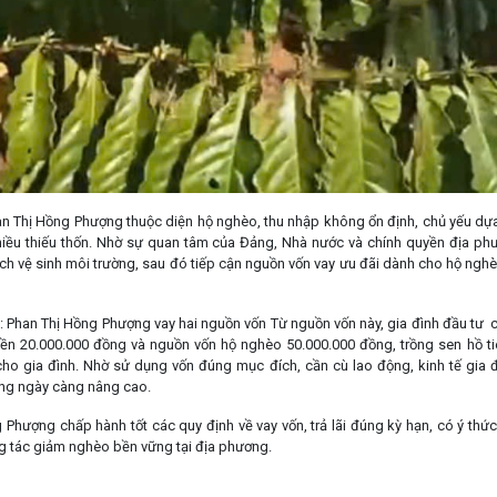
han Thị Hồng Phượng thuộc diện hộ nghèo, thu nhập không ổn định, chủ yếu d
hiều thiếu thốn. Nhờ sự quan tâm của Đảng, Nhà nước và chính quyền địa phư
ch vệ sinh môi trường, sau đó tiếp cận nguồn vốn vay ưu đãi dành cho hộ ngh
ị: Phan Thị Hồng Phượng vay hai nguồn vốn Từ nguồn vốn này, gia đình đầu tư
tiền 20.000.000 đồng và nguồn vốn hộ nghèo 50.000.000 đồng, trồng sen hồ t
 cho gia đình. Nhờ sử dụng vốn đúng mục đích, cần cù lao động, kinh tế gia 
ống ngày càng nâng cao.
 Phượng chấp hành tốt các quy định về vay vốn, trả lãi đúng kỳ hạn, có ý thức 
g tác giảm nghèo bền vững tại địa phương.