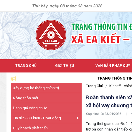
Thứ bảy, ngày 08 tháng 08 năm 2026
TRANG CHỦ
GIỚI THIỆU
VĂN BẢN PHÁP QUY
TRANG THÔNG TIN ĐIỆN TỬ XÃ
Trang Chủ
Kinh tế - chính
Xây dựng hệ thống chính trị
Đoàn thanh niên xã
Nông thôn mới
xã hội vay chương t
Đánh giá công chức
Cập nhật lúc:
23/04/2026
|
Tin tức - Sự kiện - Hoạt động
Trong thời gian qua, Đoàn 
Quy hoạch phát triển
trợ bà con nhân dân tiếp c