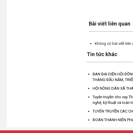
(Đoàn TN 
Lấy link copy
Bài viết liên quan
Không có bài viết liên
Tin tức khác
BAN ĐẠI DIỆN HỘI ĐỒN
THÁNG ĐẦU NĂM, TRIỂ
HỘI NÔNG DÂN XÃ THA
Tuyên truyền cho vay Th
nghệ, kỹ thuật và toán t
TUYÊN TRUYỀN CÁC CH
ĐOÀN THANH NIÊN PHÁ