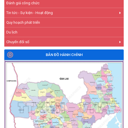
Đánh giá công chức
Tin tức - Sự kiện - Hoạt động
Quy hoạch phát triển
Du lịch
Chuyển đổi số
BẢN ĐỒ HÀNH CHÍNH