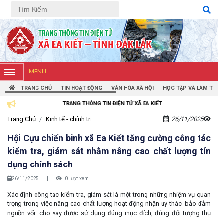
Tiếng Việt
Tiếng Anh
MENU
TRANG CHỦ
TIN HOẠT ĐỘNG
VĂN HÓA XÃ HỘI
HỌC TẬP VÀ LÀM TH
TRANG THÔNG TIN ĐIỆN TỬ XÃ EA KIẾT
Trang Chủ
Kinh tế - chính trị
26/11/2025
Hội Cựu chiến binh xã Ea Kiết tăng cường công tác
kiểm tra, giám sát nhằm nâng cao chất lượng tín
dụng chính sách
26/11/2025
|
0 lượt xem
Xác định công tác kiểm tra, giám sát là một trong những nhiệm vụ quan
trọng trong việc nâng cao chất lượng hoạt động nhận ủy thác, bảo đảm
nguồn vốn cho vay được sử dụng đúng mục đích, đúng đối tượng thụ