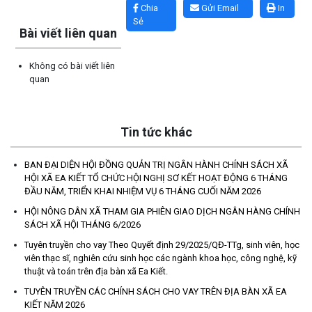
Chia
Gửi Email
In
Sẻ
Bài viết liên quan
Không có bài viết liên
quan
Tin tức khác
BAN ĐẠI DIỆN HỘI ĐỒNG QUẢN TRỊ NGÂN HÀNH CHÍNH SÁCH XÃ
HỘI XÃ EA KIẾT TỔ CHỨC HỘI NGHỊ SƠ KẾT HOẠT ĐỘNG 6 THÁNG
ĐẦU NĂM, TRIỂN KHAI NHIỆM VỤ 6 THÁNG CUỐI NĂM 2026
HỘI NÔNG DÂN XÃ THAM GIA PHIÊN GIAO DỊCH NGÂN HÀNG CHÍNH
Thông báo mời báo giá chỉnh lý hồ sơ tại Văn phòng Đảng ủy xã
SÁCH XÃ HỘI THÁNG 6/2026
Ea Kiết
Tuyên truyền cho vay Theo Quyết định 29/2025/QĐ-TTg, sinh viên, học
(23/04/2026)
viên thạc sĩ, nghiên cứu sinh học các ngành khoa học, công nghệ, kỹ
thuật và toán trên địa bàn xã Ea Kiết.
NIỀM VUI CỦA NGƯỜI DÂN ĐỐI VỚI CHƯƠNG TRÌNH TÍN DỤNG
TUYÊN TRUYỀN CÁC CHÍNH SÁCH CHO VAY TRÊN ĐỊA BÀN XÃ EA
(26/03/2026)
KIẾT NĂM 2026