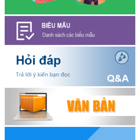
Hội Cựu chiến binh xã Ea Kiết tăng cường công tác kiểm tra,
giám sát nhằm nâng cao chất lượng tín dụng chính sách
(16/12/2025)
Hội Cựu chiến binh xã Ea Kiết tăng cường công tác kiểm tra,
giám sát nhằm nâng cao chất lượng tín dụng chính sách
(26/11/2025)
Hiệu quả từ nguồn vốn vay Ngân hàng Chính sách xã hội giúp
các hộ nghèo, cận nghèo thoát nghèo
(20/10/2025)
Thông báo mời báo giá chỉnh lý hồ sơ tại Văn phòng Đảng ủy xã
Ea Kiết
(23/04/2026)
NIỀM VUI CỦA NGƯỜI DÂN ĐỐI VỚI CHƯƠNG TRÌNH TÍN DỤNG
(26/03/2026)