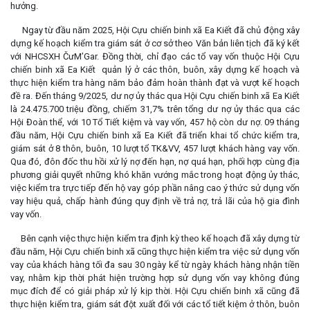
hưởng.
Ngay từ đầu năm 2025, Hội Cựu chiến binh xã Ea Kiết đã chủ động xây
dựng kế hoạch kiểm tra giám sát ở cơ sở theo Văn bản liên tịch đã ký kết
với NHCSXH ČưM’Gar. Đồng thời, chỉ đạo các tổ vay vốn thuộc Hội Cựu
chiến binh xã Ea Kiết quản lý ở các thôn, buôn, xây dựng kế hoạch và
thực hiện kiểm tra hàng năm bảo đảm hoàn thành đạt và vượt kế hoạch
đề ra. Đến tháng 9/2025, dư nợ ủy thác qua Hội Cựu chiến binh xã Ea Kiết
là 24.475.700 triệu đồng, chiếm 31,7% trên tổng dư nợ ủy thác qua các
Hội Đoàn thể, với 10 Tổ Tiết kiệm và vay vốn, 457 hộ còn dư nợ. 09 tháng
đầu năm, Hội Cựu chiến binh xã Ea Kiết đã triển khai tổ chức kiểm tra,
giám sát ở 8 thôn, buôn, 10 lượt tổ TK&VV, 457 lượt khách hàng vay vốn.
Qua đó, đôn đốc thu hồi xử lý nợ đến hạn, nợ quá hạn, phối hợp cùng địa
phương giải quyết những khó khăn vướng mắc trong hoạt động ủy thác,
việc kiểm tra trực tiếp đến hộ vay góp phần nâng cao ý thức sử dụng vốn
vay hiệu quả, chấp hành đúng quy định về trả nợ, trả lãi của hộ gia đình
vay vốn.
Bên cạnh việc thực hiện kiểm tra định kỳ theo kế hoạch đã xây dựng từ
đầu năm, Hội Cựu chiến binh xã cũng thực hiện kiểm tra việc sử dụng vốn
vay của khách hàng tối đa sau 30 ngày kể từ ngày khách hàng nhận tiền
vay, nhằm kịp thời phát hiện trường hợp sử dụng vốn vay không đúng
mục đích để có giải pháp xử lý kịp thời. Hội Cựu chiến binh xã cũng đã
thực hiện kiểm tra, giám sát đột xuất đối với các tổ tiết kiệm ở thôn, buôn