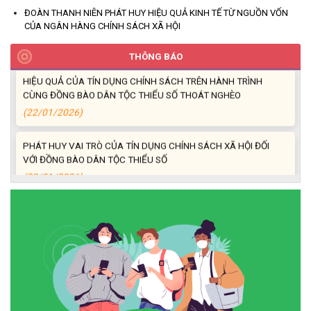
ĐOÀN THANH NIÊN PHÁT HUY HIỆU QUẢ KINH TẾ TỪ NGUỒN VỐN
HIỆU QUẢ TỪ NGUỒN VỐN VAY GIẢI QUYẾT VIỆC LÀM
CỦA NGÂN HÀNG CHÍNH SÁCH XÃ HỘI
(26/02/2026)
THÔNG BÁO
HIỆU QUẢ CỦA TÍN DỤNG CHÍNH SÁCH TRÊN HÀNH TRÌNH
CÙNG ĐỒNG BÀO DÂN TỘC THIỂU SỐ THOÁT NGHÈO
(22/01/2026)
PHÁT HUY VAI TRÒ CỦA TÍN DỤNG CHÍNH SÁCH XÃ HỘI ĐỐI
VỚI ĐỒNG BÀO DÂN TỘC THIỂU SỐ
(22/01/2026)
Thông báo Danh sách thủ tục hành chính thuộc thẩm quyền giải
quyết của UBND xã Ea Kiết
(22/12/2025)
Tấm gương Hội nông dân xã Ea Kiết vươn lên nhờ nguồn vốn vay
ưu đãi.
(18/12/2025)