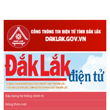
Hội Cựu chiến binh xã Ea Kiết tăng cường công tác kiểm tra,
giám sát nhằm nâng cao chất lượng tín dụng chính sách
(16/12/2025)
Hội Cựu chiến binh xã Ea Kiết tăng cường công tác kiểm tra,
giám sát nhằm nâng cao chất lượng tín dụng chính sách
(26/11/2025)
Hiệu quả từ nguồn vốn vay Ngân hàng Chính sách xã hội giúp
các hộ nghèo, cận nghèo thoát nghèo
(20/10/2025)
Xây dựng hệ thống chính trị
Nông thôn mới