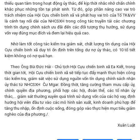
thiếu quan tâm trong hoạt động ủy thác, để kịp thời nhắc nhở chấn chỉnh
khắc phục những tồn tại phát sinh. Từ đó, góp phần nâng cao vai trò
trách nhiệm của Hội Cựu chiến binh xã và phát huy vai trò của Tổ TK&VV
là cánh tay nối dài của NHCSXH trong công tác truyền tải các chương
trình tín dụng chính sách ưu đãi đến các đối tượng thụ hưởng, sử dụng
vốn vay đúng mục đích và đem lại hiệu quả cao.
Nhờ làm tốt công tác kiểm tra giám sát, chất lượng tín dụng của Hội
Cựu chiến binh xã duy trì ổn định trên tổng dư nợ ủy thác, có 10 tổ tiết
kiệm không có nợ quá hạn.
Theo Ông Bùi Đức Hải - Chủ tịch Hội Cựu chiến binh xã Ea Kiết, trong
thời gian tới, Hội Cựu chiến binh xã sẽ tiếp tục đẩy mạnh thực hiện công
tác kiểm tra, giám sát việc sử dụng nguồn vốn tín dụng chính sách nhận
ủy thác từ NHCSXH Čư Mgar. Đồng thời, tăng cường tham mưu cấp ủy,
chính quyền địa phương, phối hợp các hội, đoàn thể, các tổ nhận ủy
thác,... giám sát thường xuyên quá trình sử dụng vốn của các hộ vay, định
hướng hội viên đầu tư vào các mô hình sản xuất, kinh doanh phù hợp để
tăng thu nhập, ổn định cuộc sống, đóng góp vào thực hiện mục tiêu giảm
nghèo của địa phương./.
Xuân Luật
Lấy link copy