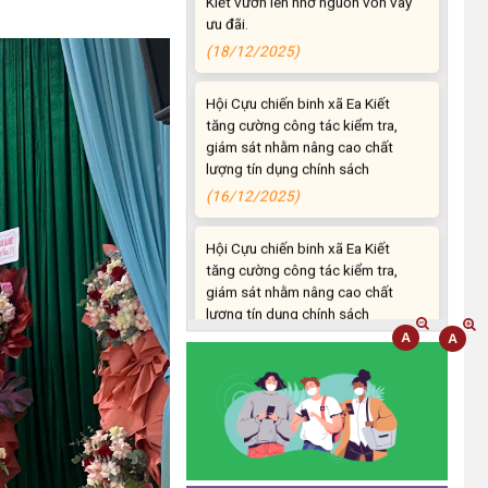
(18/12/2025)
Hội Cựu chiến binh xã Ea Kiết
tăng cường công tác kiểm tra,
giám sát nhằm nâng cao chất
lượng tín dụng chính sách
(16/12/2025)
Hội Cựu chiến binh xã Ea Kiết
tăng cường công tác kiểm tra,
giám sát nhằm nâng cao chất
lượng tín dụng chính sách
(26/11/2025)
Hiệu quả từ nguồn vốn vay Ngân
hàng Chính sách xã hội giúp các
hộ nghèo, cận nghèo thoát nghèo
(20/10/2025)
Thông báo mời báo giá chỉnh lý