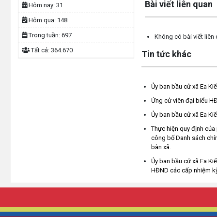
Bài viết liên quan
Hôm nay:
31
Hôm qua:
148
Trong tuần:
697
Không có bài viết liên
Tất cả:
364.670
Tin tức khác
Ủy ban bầu cử xã Ea Kiế
Ứng cử viên đại biểu HĐ
Ủy ban bầu cử xã Ea Kiế
Thực hiện quy định của 
công bố Danh sách chính
bàn xã.
Ủy ban bầu cử xã Ea Kiế
HĐND các cấp nhiệm k