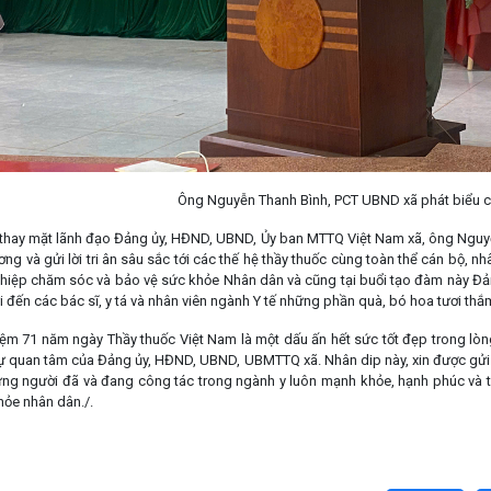
hanh Bình, PCT UBND xã phát biểu chúc
, thay mặt lãnh đạo Đảng ủy, HĐND, UBND, Ủy ban MTTQ Việt Nam xã, ông Nguy
g và gửi lời tri ân sâu sắc tới các thế hệ thầy thuốc cùng toàn thể cán bộ, n
hiệp chăm sóc và bảo vệ sức khỏe Nhân dân và cũng tại buổi tạo đàm này Đ
đến các bác sĩ, y tá và nhân viên ngành Y tế những phần quà, bó hoa tươi thắm
ệm 71 năm ngày Thầy thuốc Việt Nam là một dấu ấn hết sức tốt đẹp trong lòn
sự quan tâm của Đảng ủy, HĐND, UBND, UBMTTQ xã. Nhân dip này, xin được gửi 
 những người đã và đang công tác trong ngành y luôn mạnh khỏe, hạnh phúc và 
ỏe nhân dân./.
Văn