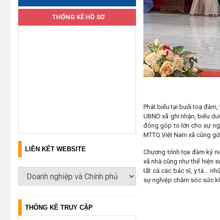
THỐNG KÊ HỒ SƠ
Ông Nguyễn T
Phát biểu tại buổi toạ đàm
UBND xã ghi nhận, biểu dươn
đóng góp to lớn cho sự ng
MTTQ Việt Nam xã cũng gửi 
LIÊN KẾT WEBSITE
Chương trình tọa đàm kỷ ni
xã nhà cũng như thể hiện 
tất cả các bác sĩ, y tá...
sự nghiệp chăm sóc sức kh
THỐNG KÊ TRUY CẬP
Lấy link copy