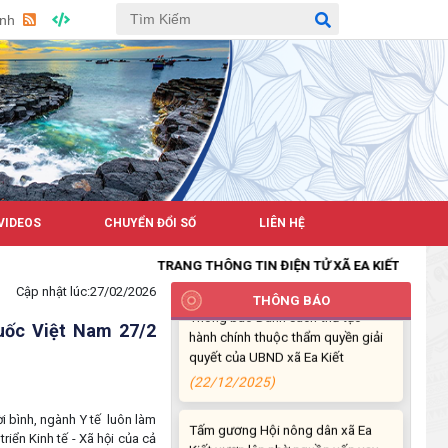
HIỆU QUẢ CỦA TÍN DỤNG CHÍNH
Anh
SÁCH TRÊN HÀNH TRÌNH CÙNG
ĐỒNG BÀO DÂN TỘC THIỂU SỐ
THOÁT NGHÈO
(22/01/2026)
PHÁT HUY VAI TRÒ CỦA TÍN
DỤNG CHÍNH SÁCH XÃ HỘI ĐỐI
VỚI ĐỒNG BÀO DÂN TỘC THIỂU
SỐ
VIDEOS
CHUYỂN ĐỔI SỐ
LIÊN HỆ
(22/01/2026)
TRANG THÔNG TIN ĐIỆN TỬ XÃ EA KIẾT
Thông báo Danh sách thủ tục
Cập nhật lúc:
27/02/2026
THÔNG BÁO
hành chính thuộc thẩm quyền giải
quyết của UBND xã Ea Kiết
uốc Việt Nam 27/2
(22/12/2025)
Tấm gương Hội nông dân xã Ea
Kiết vươn lên nhờ nguồn vốn vay
i bình, ngành Y tế luôn làm
ưu đãi.
iển Kinh tế - Xã hội của cả