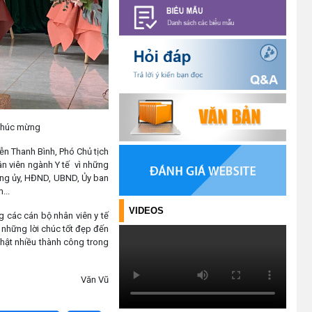
hồ sơ tại Văn phòng Đảng ủy xã
Ea Kiết
(23/04/2026)
NIỀM VUI CỦA NGƯỜI DÂN ĐỐI
VỚI CHƯƠNG TRÌNH TÍN DỤNG
(26/03/2026)
 mừng
HIỆU QUẢ TỪ NGUỒN VỐN VAY
ễn Thanh Bình, Phó Chủ tịch
GIẢI QUYẾT VIỆC LÀM
hân viên ngành Y tế vì những
(26/02/2026)
ảng ủy, HĐND, UBND, Ủy ban
...
HIỆU QUẢ CỦA TÍN DỤNG CHÍNH
VIDEOS
g các cán bộ nhân viên y tế
SÁCH TRÊN HÀNH TRÌNH CÙNG
những lời chúc tốt đẹp đến
ĐỒNG BÀO DÂN TỘC THIỂU SỐ
thật nhiều thành công trong
THOÁT NGHÈO
(22/01/2026)
 Vũ
PHÁT HUY VAI TRÒ CỦA TÍN