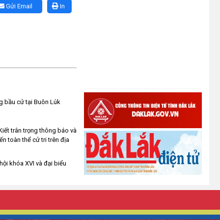
DỤNG CHÍNH SÁCH XÃ HỘI ĐỐI
Gửi Email
In
VỚI ĐỒNG BÀO DÂN TỘC THIỂU
SỐ
(22/01/2026)
Thông báo Danh sách thủ tục
hành chính thuộc thẩm quyền giải
quyết của UBND xã Ea Kiết
(22/12/2025)
ng bầu cử tại Buôn Lúk
Tấm gương Hội nông dân xã Ea
Kiết vươn lên nhờ nguồn vốn vay
iết trân trọng thông báo và
ưu đãi.
toàn thể cử tri trên địa
(18/12/2025)
hội khóa XVI và đại biểu
Hội Cựu chiến binh xã Ea Kiết
tăng cường công tác kiểm tra,
giám sát nhằm nâng cao chất
lượng tín dụng chính sách
(16/12/2025)