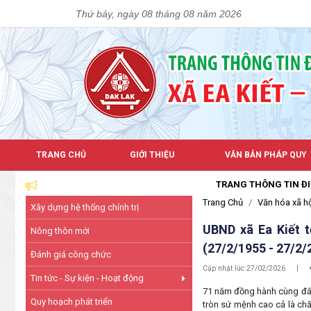
Thứ bảy, ngày 08 tháng 08 năm 2026
TRANG CHỦ
GIỚI THIỆU
VĂN BẢN PHÁP QUY
TRANG THÔNG TIN ĐIỆN TỬ XÃ 
Trang Chủ
Văn hóa xã h
Xây dựng hệ thống chính trị
UBND xã Ea Kiết 
Nông thôn mới
(27/2/1955 - 27/2/
Đánh giá công chức
Cập nhật lúc:
27/02/2026
|
Tin tức - Sự kiện - Hoạt động
71 năm đồng hành cùng đất 
Quy hoạch phát triển
tròn sứ mệnh cao cả là chă