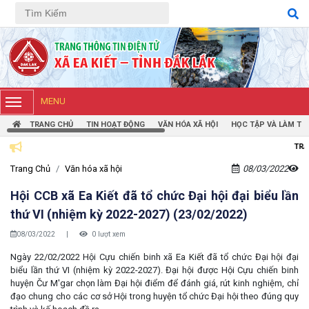
Tiếng Việt
Tiếng Anh
MENU
TRANG CHỦ
TIN HOẠT ĐỘNG
VĂN HÓA XÃ HỘI
HỌC TẬP VÀ LÀM TH
TRANG THÔNG TIN ĐI
Trang Chủ
Văn hóa xã hội
08/03/2022
Hội CCB xã Ea Kiết đã tổ chức Đại hội đại biểu lần
thứ VI (nhiệm kỳ 2022-2027) (23/02/2022)
08/03/2022
|
0 lượt xem
Ngày 22/02/2022 Hội Cựu chiến binh xã Ea Kiết đã tổ chức Đại hội đại
biểu lần thứ VI (nhiệm kỳ 2022-2027). Đại hội được Hội Cựu chiến binh
huyện Čư M'gar chọn làm Đại hội điểm để đánh giá, rút kinh nghiệm, chỉ
đạo chung cho các cơ sở Hội trong huyện tổ chức Đại hội theo đúng quy