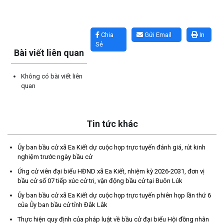
Lấy link copy
Chia
Gửi Email
In
Sẻ
Bài viết liên quan
Không có bài viết liên
quan
Tin tức khác
Ủy ban bầu cử xã Ea Kiết dự cuộc họp trực tuyến đánh giá, rút kinh
nghiệm trước ngày bầu cử
Ứng cử viên đại biểu HĐND xã Ea Kiết, nhiệm kỳ 2026-2031, đơn vị
bầu cử số 07 tiếp xúc cử tri, vận động bầu cử tại Buôn Lúk
Ủy ban bầu cử xã Ea Kiết dự cuộc họp trực tuyến phiên họp lần thứ 6
của Ủy ban bầu cử tỉnh Đắk Lắk
Thông báo mời báo giá chỉnh lý hồ sơ tại Văn phòng Đảng ủy xã
Ea Kiết
Thực hiện quy định của pháp luật về bầu cử đại biểu Hội đồng nhân