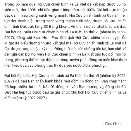
Trong 05 năm qua Hội Cựu chiến binh xã Ea Kiết đã kết nạp được 55 hội
viên mới, đạt 100% chỉ tiêu giao. Hằng năm có 100% Chi hội trực thuộc
đạt danh hiệu trong sạch vững mạnh, Hội Cựu chiến binh xã 05 năm liên
tục đạt danh hiệu trong sạch vững mạnh xuất sắc, được Hội Cựu chiến
binh tỉnh Đắk Lắk tặng 03 Bằng khen... Về tham dự và phát biểu chỉ đạo
Đại hội đại biểu Hội cựu chiến binh xã Ea Kiết lần thứ VI (nhiệm kỳ 2022-
2027), đồng chí Ksơr Ho - Phó Chủ tịch Hội Cựu chiến binh huyện Čư
M'gar đã biểu dương những kết quả mà Hội Cựu chiến binh xã Ea Kiết đã
đạt được trong nhiệm kỳ qua. Đồng thời nêu lên những tồn tại, hạn chế và
đề nghị cán bộ, hội viên Hội Cựu chiến binh xã Ea Kiết tiếp tục đổi mới nội
dung, phương thức hoạt động, thường xuyên phát động và triển khai thực
hiện hiệu quả các phong trào thi đua yêu nước ở địa phương…
Đại hội đại biểu Hội Cựu chiến binh xã Ea Kiết lần thứ VI (nhiệm kỳ 2022-
2027) đã bầu Ban chấp hành khóa mới gồm 15 đồng chí. Ban chấp hành
đã họp phiên thứ nhất bầu 03 đồng chí vào Ban thường vụ, đồng chí Bùi
Đức Hải tiếp tục được bầu tái giữ chức Chủ tịch Hội Cựu chiến binh xã Ea
Kiết nhiệm kỳ 2022-2027./.
H'Xiu Êban