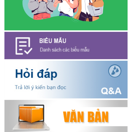
Tấm gương Hội nông dân xã Ea Kiết vươn lên nhờ nguồn vốn vay
ưu đãi.
(18/12/2025)
Hội Cựu chiến binh xã Ea Kiết tăng cường công tác kiểm tra,
giám sát nhằm nâng cao chất lượng tín dụng chính sách
(16/12/2025)
Hội Cựu chiến binh xã Ea Kiết tăng cường công tác kiểm tra,
giám sát nhằm nâng cao chất lượng tín dụng chính sách
(26/11/2025)
Hiệu quả từ nguồn vốn vay Ngân hàng Chính sách xã hội giúp
các hộ nghèo, cận nghèo thoát nghèo
(20/10/2025)
Thông báo mời báo giá chỉnh lý hồ sơ tại Văn phòng Đảng ủy xã
Ea Kiết