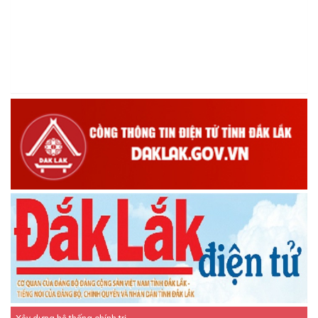
Tấm gương Hội nông dân xã Ea Kiết vươn lên nhờ nguồn vốn vay
ưu đãi.
(18/12/2025)
Hội Cựu chiến binh xã Ea Kiết tăng cường công tác kiểm tra,
giám sát nhằm nâng cao chất lượng tín dụng chính sách
(16/12/2025)
Hội Cựu chiến binh xã Ea Kiết tăng cường công tác kiểm tra,
giám sát nhằm nâng cao chất lượng tín dụng chính sách
(26/11/2025)
Hiệu quả từ nguồn vốn vay Ngân hàng Chính sách xã hội giúp
các hộ nghèo, cận nghèo thoát nghèo
(20/10/2025)