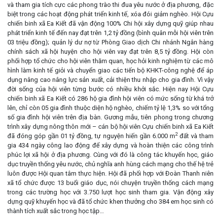
và tham gia tích cực các phong trào thi đua yêu nước ở địa phương, đặc
biệt trong các hoạt động phát triển kinh tế, xóa đói giảm nghèo. Hội Cựu
chiến binh xã Ea Kiết đã vận động 100% Chi hội xây dựng quỹ giúp nhau
phát triển kinh tế đến nay đạt trên 1,2 tỷ đồng (bình quân mỗi hội viên trên
03 triệu đồng); quản lý dư nợ từ Phòng Giao dịch Chi nhánh Ngân hàng
chính sách xã hội huyện cho hội viên vay đạt trên 8,5 tỷ đồng. Hội còn
phối hợp tổ chức cho hội viên thăm quan, học hỏi kinh nghiệm từ các mô
hình làm kinh tế giỏi và chuyển giao các tiến bộ KHKT-công nghệ để áp
dụng nâng cao nâng lực sản xuất, cải thiện thu nhập cho gia đình. Vì vậy
đời sống của hội viên từng bước có nhiều khởi sắc. Hiện nay Hội Cựu
chiến binh xã Ea Kiết có 286 hộ gia đình hội viên có mức sống từ khá trở
lên, chỉ còn 05 gia đình thuộc diện hộ nghèo, chiếm tỷ lệ 1,3% so với tổng
số gia đình hội viên trên địa bàn. Gương mẫu, tiên phong trong chương
trình xây dựng nông thôn mới – cán bộ hội viên Cựu chiến binh xã Ea Kiết
2
đã đóng góp gần 01 tỷ đồng, tự nguyện hiến gần 6.000 m
đất và tham
gia 434 ngày công lao động để xây dựng và hoàn thiện các công trình
phúc lợi xã hội ở địa phương. Cùng với đó là công tác khuyến học, giáo
dục truyền thống yêu nước, chủ nghĩa anh hùng cách mạng cho thế hệ trẻ
luôn được Hội quan tâm thực hiện. Hội đã phối hợp với Đoàn Thanh niên
xã tổ chức được 13 buổi giáo dục, nói chuyện truyền thống cách mạng
trong các trường học với 3.750 lượt học sinh tham gia. Vận động xây
dựng quỹ khuyến học và đã tổ chức khen thưởng cho 384 em học sinh có
thành tích xuất sắc trong học tập…