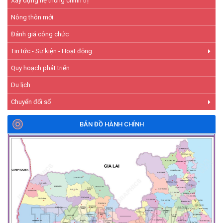
Xây dựng hệ thống chính trị
Nông thôn mới
Đánh giá công chức
Tin tức - Sự kiện - Hoạt động
Quy hoạch phát triển
Du lịch
Chuyển đổi số
BẢN ĐỒ HÀNH CHÍNH