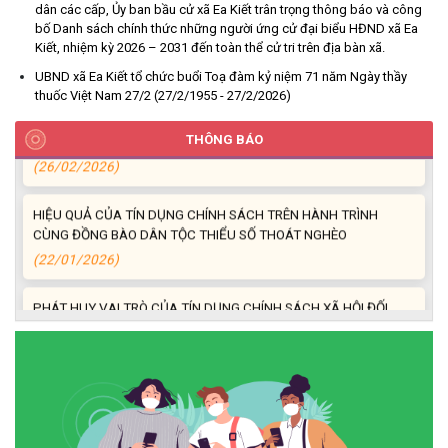
(23/04/2026)
dân các cấp, Ủy ban bầu cử xã Ea Kiết trân trọng thông báo và công
bố Danh sách chính thức những người ứng cử đại biểu HĐND xã Ea
Kiết, nhiệm kỳ 2026 – 2031 đến toàn thể cử tri trên địa bàn xã.
NIỀM VUI CỦA NGƯỜI DÂN ĐỐI VỚI CHƯƠNG TRÌNH TÍN DỤNG
UBND xã Ea Kiết tổ chức buổi Toạ đàm kỷ niệm 71 năm Ngày thầy
(26/03/2026)
thuốc Việt Nam 27/2 (27/2/1955 - 27/2/2026)
HIỆU QUẢ TỪ NGUỒN VỐN VAY GIẢI QUYẾT VIỆC LÀM
THÔNG BÁO
(26/02/2026)
HIỆU QUẢ CỦA TÍN DỤNG CHÍNH SÁCH TRÊN HÀNH TRÌNH
CÙNG ĐỒNG BÀO DÂN TỘC THIỂU SỐ THOÁT NGHÈO
(22/01/2026)
PHÁT HUY VAI TRÒ CỦA TÍN DỤNG CHÍNH SÁCH XÃ HỘI ĐỐI
VỚI ĐỒNG BÀO DÂN TỘC THIỂU SỐ
(22/01/2026)
Thông báo Danh sách thủ tục hành chính thuộc thẩm quyền giải
quyết của UBND xã Ea Kiết
(22/12/2025)