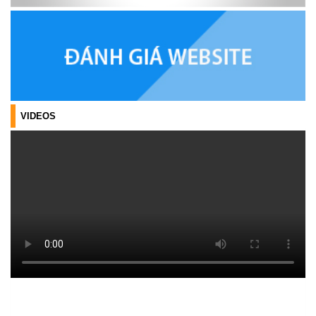
(23/04/2026)
NIỀM VUI CỦA NGƯỜI DÂN ĐỐI VỚI CHƯƠNG TRÌNH TÍN DỤNG
(26/03/2026)
HIỆU QUẢ TỪ NGUỒN VỐN VAY GIẢI QUYẾT VIỆC LÀM
(26/02/2026)
VIDEOS
HIỆU QUẢ CỦA TÍN DỤNG CHÍNH SÁCH TRÊN HÀNH TRÌNH
CÙNG ĐỒNG BÀO DÂN TỘC THIỂU SỐ THOÁT NGHÈO
(22/01/2026)
PHÁT HUY VAI TRÒ CỦA TÍN DỤNG CHÍNH SÁCH XÃ HỘI ĐỐI
VỚI ĐỒNG BÀO DÂN TỘC THIỂU SỐ
(22/01/2026)
Thông báo Danh sách thủ tục hành chính thuộc thẩm quyền giải
quyết của UBND xã Ea Kiết
(22/12/2025)