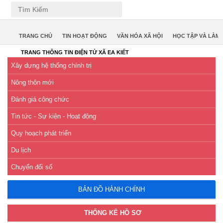
Tiếng Việt
Tiếng Anh
TRANG CHỦ
TIN HOẠT ĐỘNG
VĂN HÓA XÃ HỘI
HỌC TẬP VÀ LÀM
TRANG THÔNG TIN ĐIỆN TỬ XÃ EA KIẾT
Xây dựng hệ thống chính trị
Nông thôn mới
Đánh giá công chức
Tin tức - Sự kiện - Hoạt động
Quy hoạch phát triển
Du lịch
Chuyển đổi số
BẢN ĐỒ HÀNH CHÍNH
THỐNG KÊ HỒ SƠ