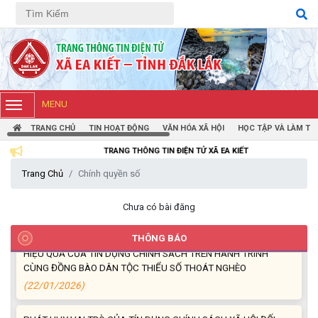
Tiếng Việt
Tiếng Anh
Thông báo mời báo giá chỉnh lý hồ sơ tại Văn phòng Đảng ủy xã
Ea Kiết
MENU
(23/04/2026)
TRANG CHỦ
TIN HOẠT ĐỘNG
VĂN HÓA XÃ HỘI
HỌC TẬP VÀ LÀM TH
NIỀM VUI CỦA NGƯỜI DÂN ĐỐI VỚI CHƯƠNG TRÌNH TÍN DỤNG
TRANG THÔNG TIN ĐIỆN TỬ XÃ EA KIẾT
(26/03/2026)
Trang Chủ
Chính quyền số
HIỆU QUẢ TỪ NGUỒN VỐN VAY GIẢI QUYẾT VIỆC LÀM
Chưa có bài đăng
(26/02/2026)
THÔNG BÁO
HIỆU QUẢ CỦA TÍN DỤNG CHÍNH SÁCH TRÊN HÀNH TRÌNH
CÙNG ĐỒNG BÀO DÂN TỘC THIỂU SỐ THOÁT NGHÈO
(22/01/2026)
PHÁT HUY VAI TRÒ CỦA TÍN DỤNG CHÍNH SÁCH XÃ HỘI ĐỐI