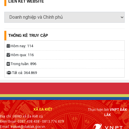
LIÊN KẾT WEBSITE
THỐNG KÊ TRUY CẬP
Hôm nay:
114
Hôm qua:
116
Trong tuần:
896
Tất cả:
364.869
XÃ EA KIẾT
Thực hiện bởi
VNPT ĐẮK
LẮK
Địa chỉ: UBND xã Ea Kiết cũ
Điện thoại: 0387.438.438 - 0813.776.879
Email: eakiet@daklak.gov.vn