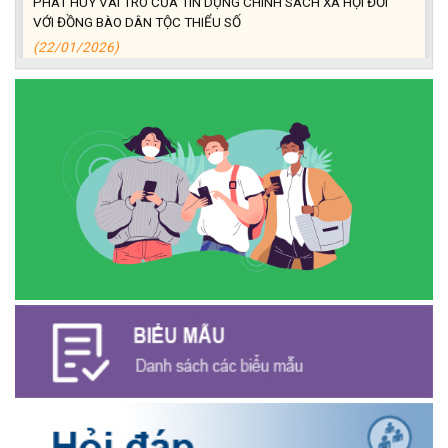
VỚI ĐỒNG BÀO DÂN TỘC THIỂU SỐ
(22/01/2026)
Thông báo Danh sách thủ tục hành chính thuộc thẩm quyền giải
quyết của UBND xã Ea Kiết
(22/12/2025)
Tấm gương Hội nông dân xã Ea Kiết vươn lên nhờ nguồn vốn vay
ưu đãi.
(18/12/2025)
Hội Cựu chiến binh xã Ea Kiết tăng cường công tác kiểm tra,
giám sát nhằm nâng cao chất lượng tín dụng chính sách
(16/12/2025)
Hội Cựu chiến binh xã Ea Kiết tăng cường công tác kiểm tra,
giám sát nhằm nâng cao chất lượng tín dụng chính sách
(26/11/2025)