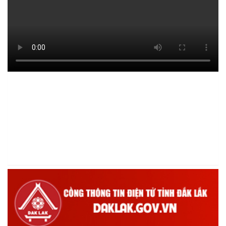
VỚI ĐỒNG BÀO DÂN TỘC THIỂU SỐ
(22/01/2026)
Thông báo Danh sách thủ tục hành chính thuộc thẩm quyền giải
quyết của UBND xã Ea Kiết
(22/12/2025)
Tấm gương Hội nông dân xã Ea Kiết vươn lên nhờ nguồn vốn vay
ưu đãi.
(18/12/2025)
Hội Cựu chiến binh xã Ea Kiết tăng cường công tác kiểm tra,
giám sát nhằm nâng cao chất lượng tín dụng chính sách
(16/12/2025)
Hội Cựu chiến binh xã Ea Kiết tăng cường công tác kiểm tra,
giám sát nhằm nâng cao chất lượng tín dụng chính sách
(26/11/2025)