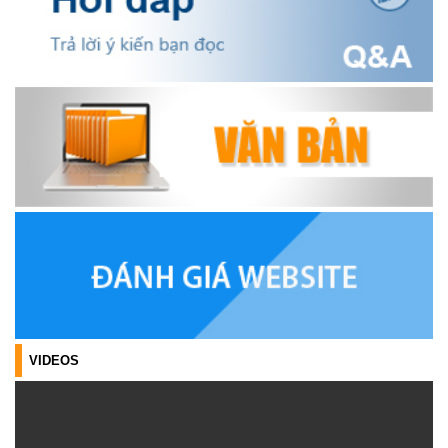
Hiệu quả từ nguồn vốn vay Ngân hàng Chính sách xã hội giúp
các hộ nghèo, cận nghèo thoát nghèo
(20/10/2025)
Thông báo mời báo giá chỉnh lý hồ sơ tại Văn phòng Đảng ủy xã
Ea Kiết
(23/04/2026)
NIỀM VUI CỦA NGƯỜI DÂN ĐỐI VỚI CHƯƠNG TRÌNH TÍN DỤNG
(26/03/2026)
HIỆU QUẢ TỪ NGUỒN VỐN VAY GIẢI QUYẾT VIỆC LÀM
(26/02/2026)
HIỆU QUẢ CỦA TÍN DỤNG CHÍNH SÁCH TRÊN HÀNH TRÌNH
VIDEOS
CÙNG ĐỒNG BÀO DÂN TỘC THIỂU SỐ THOÁT NGHÈO
(22/01/2026)
PHÁT HUY VAI TRÒ CỦA TÍN DỤNG CHÍNH SÁCH XÃ HỘI ĐỐI