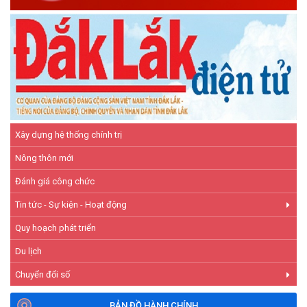
Hiệu quả từ nguồn vốn vay Ngân hàng Chính sách xã hội giúp
các hộ nghèo, cận nghèo thoát nghèo
(20/10/2025)
Xây dựng hệ thống chính trị
Nông thôn mới
Đánh giá công chức
Tin tức - Sự kiện - Hoạt động
Quy hoạch phát triển
Du lịch
Chuyển đổi số
BẢN ĐỒ HÀNH CHÍNH