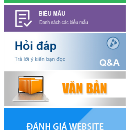
giám sát nhằm nâng cao chất lượng tín dụng chính sách
(16/12/2025)
Hội Cựu chiến binh xã Ea Kiết tăng cường công tác kiểm tra,
giám sát nhằm nâng cao chất lượng tín dụng chính sách
(26/11/2025)
Hiệu quả từ nguồn vốn vay Ngân hàng Chính sách xã hội giúp
các hộ nghèo, cận nghèo thoát nghèo
(20/10/2025)
Thông báo mời báo giá chỉnh lý hồ sơ tại Văn phòng Đảng ủy xã
Ea Kiết
(23/04/2026)
NIỀM VUI CỦA NGƯỜI DÂN ĐỐI VỚI CHƯƠNG TRÌNH TÍN DỤNG
(26/03/2026)