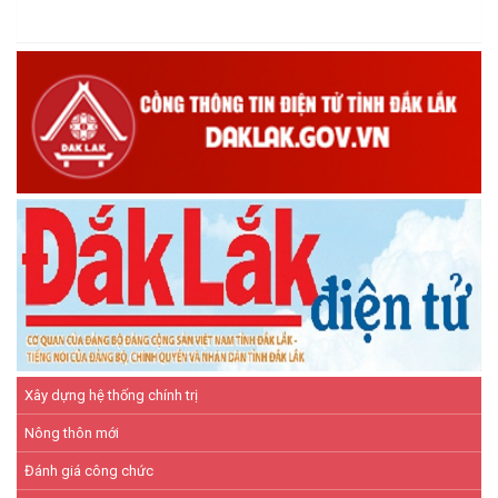
giám sát nhằm nâng cao chất lượng tín dụng chính sách
(16/12/2025)
Hội Cựu chiến binh xã Ea Kiết tăng cường công tác kiểm tra,
giám sát nhằm nâng cao chất lượng tín dụng chính sách
(26/11/2025)
Hiệu quả từ nguồn vốn vay Ngân hàng Chính sách xã hội giúp
các hộ nghèo, cận nghèo thoát nghèo
(20/10/2025)
Xây dựng hệ thống chính trị
Nông thôn mới
Đánh giá công chức