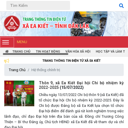
Tiếng Việt
Tiếng Anh
MENU
TRANG CHỦ
TIN HOẠT ĐỘNG
VĂN HÓA XÃ HỘI
HỌC TẬP VÀ LÀM TH
TRANG THÔNG TIN ĐIỆN TỬ XÃ EA KIẾT
Trang Chủ
Hệ thống chính trị
Thông báo mời báo giá chỉnh lý hồ sơ tại Văn phòng Đảng ủy xã
Thôn 9, xã Ea Kiết Đại hội Chi bộ nhiệm kỳ
Ea Kiết
2022-2025
(15/07/2022)
(23/04/2026)
Chiều ngày 13/07/2022 Chi bộ thôn 9 (xã Ea Kiết) đã
tổ chức Đại hội Chi bộ nhiệm kỳ 2022-2025. Đây là
Chi bộ được Đảng bộ xã Ea Kiết lựa chọn tổ chức
NIỀM VUI CỦA NGƯỜI DÂN ĐỐI VỚI CHƯƠNG TRÌNH TÍN DỤNG
Đại hội điểm để đánh giá rút kinh nghiệm trong việc
(26/03/2026)
lãnh đạo, chỉ đạo Đại hội trên địa bàn của xã. Đồng chí Trương Công
Thiện – Bí thư Đảng ủy, Chủ tịch HĐND xã Ea Kiết đã về tham dự và chỉ
đạo Đại hội.