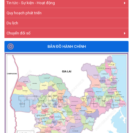
Tin tức - Sự kiện - Hoạt động
Quy hoạch phát triển
Du lịch
Chuyển đổi số
BẢN ĐỒ HÀNH CHÍNH