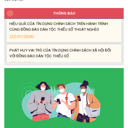
HIỆU QUẢ TỪ NGUỒN VỐN VAY GIẢI QUYẾT VIỆC LÀM
(26/02/2026)
THÔNG BÁO
HIỆU QUẢ CỦA TÍN DỤNG CHÍNH SÁCH TRÊN HÀNH TRÌNH
CÙNG ĐỒNG BÀO DÂN TỘC THIỂU SỐ THOÁT NGHÈO
(22/01/2026)
PHÁT HUY VAI TRÒ CỦA TÍN DỤNG CHÍNH SÁCH XÃ HỘI ĐỐI
VỚI ĐỒNG BÀO DÂN TỘC THIỂU SỐ
(22/01/2026)
Thông báo Danh sách thủ tục hành chính thuộc thẩm quyền giải
quyết của UBND xã Ea Kiết
(22/12/2025)
Tấm gương Hội nông dân xã Ea Kiết vươn lên nhờ nguồn vốn vay
ưu đãi.
(18/12/2025)
Hội Cựu chiến binh xã Ea Kiết tăng cường công tác kiểm tra,