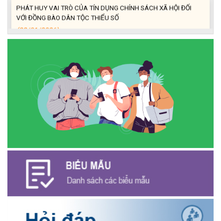
PHÁT HUY VAI TRÒ CỦA TÍN DỤNG CHÍNH SÁCH XÃ HỘI ĐỐI
VỚI ĐỒNG BÀO DÂN TỘC THIỂU SỐ
(22/01/2026)
Thông báo Danh sách thủ tục hành chính thuộc thẩm quyền giải
quyết của UBND xã Ea Kiết
(22/12/2025)
Tấm gương Hội nông dân xã Ea Kiết vươn lên nhờ nguồn vốn vay
ưu đãi.
(18/12/2025)
Hội Cựu chiến binh xã Ea Kiết tăng cường công tác kiểm tra,
giám sát nhằm nâng cao chất lượng tín dụng chính sách
(16/12/2025)
Hội Cựu chiến binh xã Ea Kiết tăng cường công tác kiểm tra,
giám sát nhằm nâng cao chất lượng tín dụng chính sách
(26/11/2025)