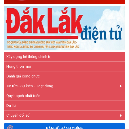
Hiệu quả từ nguồn vốn vay Ngân hàng Chính sách xã hội giúp
các hộ nghèo, cận nghèo thoát nghèo
(20/10/2025)
Xây dựng hệ thống chính trị
Nông thôn mới
Đánh giá công chức
Tin tức - Sự kiện - Hoạt động
Quy hoạch phát triển
Du lịch
Chuyển đổi số
BẢN ĐỒ HÀNH CHÍNH