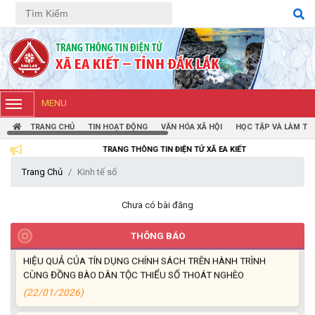
Tiếng Việt
Tiếng Anh
Thông báo mời báo giá chỉnh lý hồ sơ tại Văn phòng Đảng ủy xã
Ea Kiết
MENU
(23/04/2026)
TRANG CHỦ
TIN HOẠT ĐỘNG
VĂN HÓA XÃ HỘI
HỌC TẬP VÀ LÀM TH
TRANG THÔNG TIN ĐIỆN TỬ XÃ EA KIẾT
NIỀM VUI CỦA NGƯỜI DÂN ĐỐI VỚI CHƯƠNG TRÌNH TÍN DỤNG
(26/03/2026)
Trang Chủ
Kinh tế số
HIỆU QUẢ TỪ NGUỒN VỐN VAY GIẢI QUYẾT VIỆC LÀM
Chưa có bài đăng
(26/02/2026)
THÔNG BÁO
HIỆU QUẢ CỦA TÍN DỤNG CHÍNH SÁCH TRÊN HÀNH TRÌNH
CÙNG ĐỒNG BÀO DÂN TỘC THIỂU SỐ THOÁT NGHÈO
(22/01/2026)