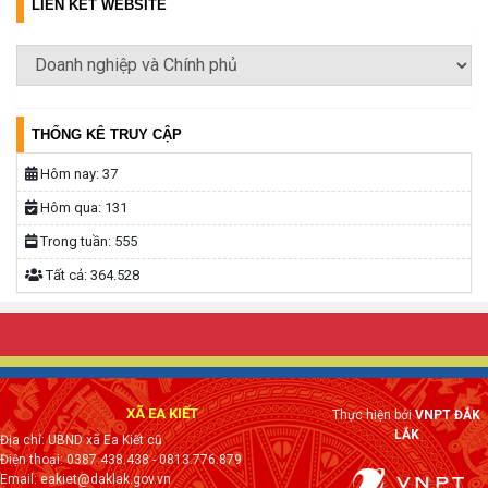
LIÊN KẾT WEBSITE
THỐNG KÊ TRUY CẬP
Hôm nay:
37
Hôm qua:
131
Trong tuần:
555
Tất cả:
364.528
XÃ EA KIẾT
Thực hiện bởi
VNPT ĐẮK
LẮK
Địa chỉ: UBND xã Ea Kiết cũ
Điện thoại: 0387.438.438 - 0813.776.879
Email: eakiet@daklak.gov.vn