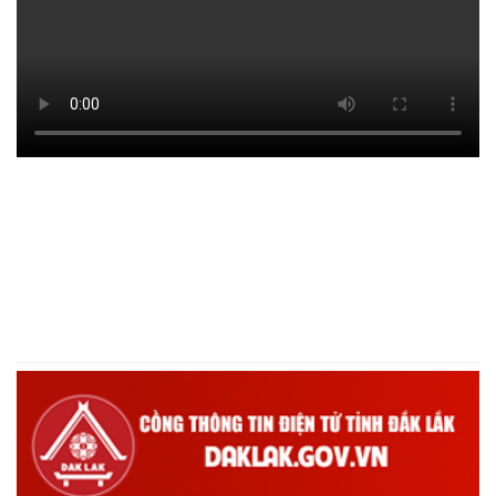
PHÁT HUY VAI TRÒ CỦA TÍN DỤNG CHÍNH SÁCH XÃ HỘI ĐỐI
VỚI ĐỒNG BÀO DÂN TỘC THIỂU SỐ
(22/01/2026)
Thông báo Danh sách thủ tục hành chính thuộc thẩm quyền giải
quyết của UBND xã Ea Kiết
(22/12/2025)
Tấm gương Hội nông dân xã Ea Kiết vươn lên nhờ nguồn vốn vay
ưu đãi.
(18/12/2025)
Hội Cựu chiến binh xã Ea Kiết tăng cường công tác kiểm tra,
giám sát nhằm nâng cao chất lượng tín dụng chính sách
(16/12/2025)
Hội Cựu chiến binh xã Ea Kiết tăng cường công tác kiểm tra,
giám sát nhằm nâng cao chất lượng tín dụng chính sách
(26/11/2025)